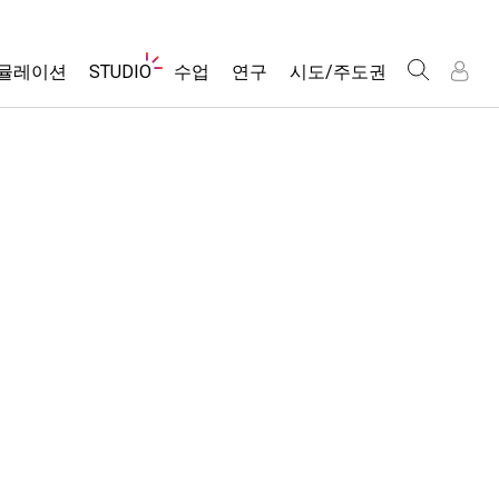
웹
뮬레이션
STUDIO
수업
연구
시도/주도권
사
이
트
About Studio
모든 심(Sims)
활동 검색
포용적 디자인
인
인
탐
Customizable Sims
당신의 활동을 공유하세요.
PhET 글로벌
색
물리학
Start a Free Trial
활동 기여 지침
Data Fluency
수학 및 통계학
Purchase a License
STEM Ed의 DEIB
가상 워크숍
화학
SceneryStack OSE
Professional Learning with PhET
지구 및 우주
Impact Report
Teaching with PhET
생물학
번역된 시뮬레이션
Customizable Sims