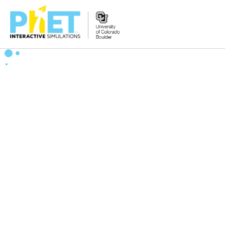
PhET
웹
사
이
트
검
색