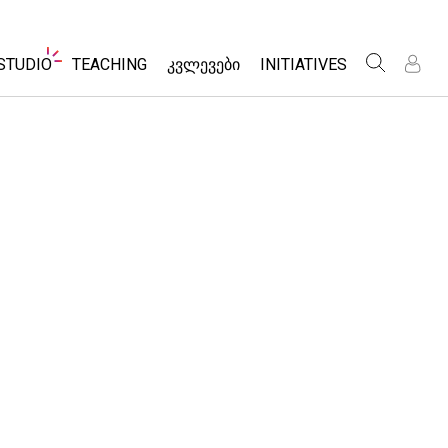
Website
STUDIO
TEACHING
ᲙᲕᲚᲔᲕᲔᲑᲘ
INITIATIVES
Navigation
რ
რ
About Studio
აქტივობების ჩამონათვალი
Inclusive Design
Customizable Sims
გააზიარე შენი აქტივობები
PhET Global
Start a Free Trial
Activity Contribution Guidelines
Data Fluency
Purchase a License
Virtual Workshops
DEIB in STEM Ed
Professional Learning with PhET
SceneryStack OSE
ელება
Teaching with PhET
Impact Report
მ-ები
Sims