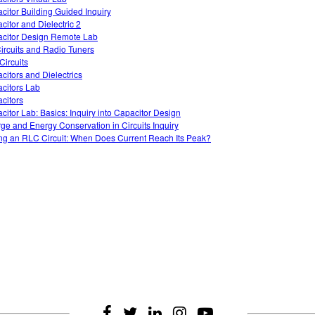
citor Building Guided Inquiry
citor and Dielectric 2
citor Design Remote Lab
ircuits and Radio Tuners
Circuits
citors and Dielectrics
citors Lab
citors
citor Lab: Basics: Inquiry into Capacitor Design
ge and Energy Conservation in Circuits Inquiry
ng an RLC Circuit: When Does Current Reach Its Peak?