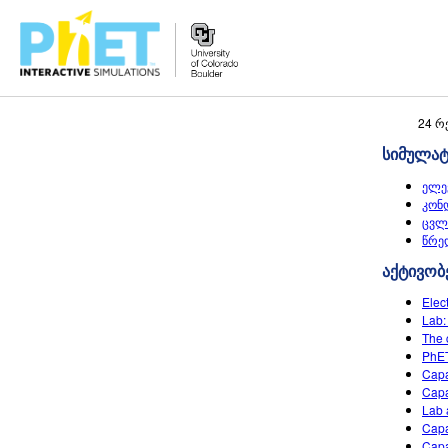
Search
24 რ
the
სიმულა
PhET
Website
ელე
კონ
ცვლ
წრე
აქტივობ
Elec
Lab:
The c
PhET
Capa
Capa
Lab 
Capa
Capa