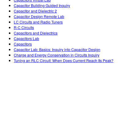
Teaching with PhET
DEIB in STEM Ed
Customizable Sims
Capacitor Building Guided Inquiry
Capacitor and Dielectric 2
SceneryStack OSE
Capacitor Design Remote Lab
LC Circuits and Radio Tuners
Impact Report
R-C Circuits
Capacitors and Dielectrics
Capacitors Lab
Capacitors
Capacitor Lab: Basics: Inquiry into Capacitor Design
Charge and Energy Conservation in Circuits Inquiry
Tuning an RLC Circuit: When Does Current Reach Its Peak?