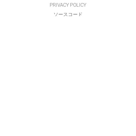
PRIVACY POLICY
ソースコード
LICENSING
翻訳者の皆様へ
連絡先
GET APPS FOR SCHOOLS