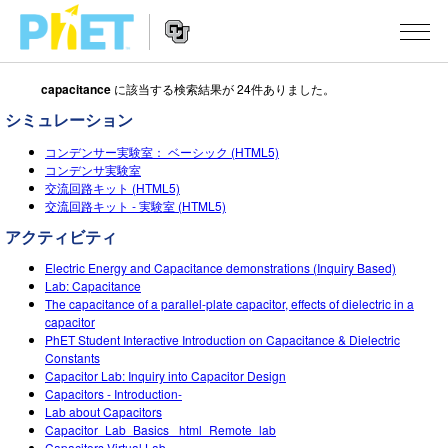
capacitance
に該当する検索結果が 24件ありました。
Search
the
シミュレーション
PhET
Website
Website
シミュレーション
コンデンサー実験室： ベーシック (HTML5)
Navigation
コンデンサ実験室
交流回路キット (HTML5)
All Sims
STUDIO
交流回路キット ‐ 実験室 (HTML5)
物理
About Studio
TEACHING
アクティビティ
Customizable Sims
数学
Electric Energy and Capacitance demonstrations (Inquiry Based)
アクティビティ一覧
研究
Lab: Capacitance
Start a Free Trial
The capacitance of a parallel-plate capacitor, effects of dielectric in a
化学
Contribute an Activity
INITIATIVES
capacitor
Purchase a License
PhET Student Interactive Introduction on Capacitance & Dielectric
地球科学
Activity Contribution Guidelines
Inclusive Design
ログイン / 登録
Constants
Capacitor Lab: Inquiry into Capacitor Design
Virtual Workshops
生物
PhET Global
Capacitors - Introduction-
Lab about Capacitors
ログイン / 登録
Professional Learning with PhET
翻訳版シミュレーション
Data Fluency
Capacitor_Lab_Basics _html_Remote_lab
Capacitors Virtual Lab