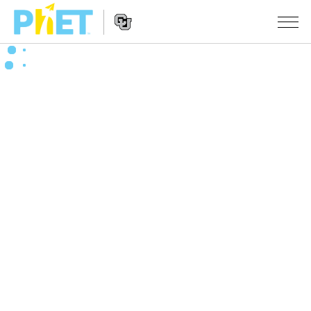
Search
the
PhET
Website
Website
シミュレーション
Navigation
All Sims
STUDIO
物理
About Studio
TEACHING
Customizable Sims
数学
アクティビティ一覧
研究
Start a Free Trial
化学
Contribute an Activity
INITIATIVES
Purchase a License
地球科学
Activity Contribution Guidelines
Inclusive Design
ログイン / 登録
Virtual Workshops
生物
PhET Global
ログイン / 登録
Professional Learning with PhET
翻訳版シミュレーション
Data Fluency