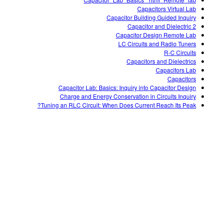
Customizable Sims
Teaching with PhET
DEIB in STEM Ed
Capacitors Virtual Lab
Capacitor Building Guided Inquiry
SceneryStack OSE
Capacitor and Dielectric 2
Capacitor Design Remote Lab
Impact Report
LC Circuits and Radio Tuners
R-C Circuits
Capacitors and Dielectrics
Capacitors Lab
Capacitors
Capacitor Lab: Basics: Inquiry into Capacitor Design
Charge and Energy Conservation in Circuits Inquiry
Tuning an RLC Circuit: When Does Current Reach Its Peak?