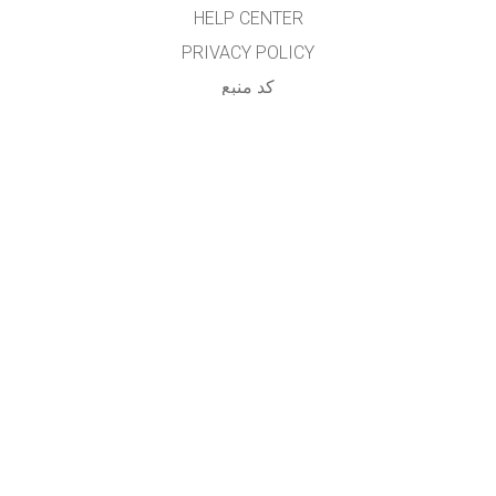
HELP CENTER
PRIVACY POLICY
کد منبع
LICENSING
برای مترجمان
تماس
...
GET APPS FOR SCHOOLS