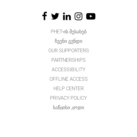
PHET-ᲘᲡ ᲨᲔᲡᲐᲮᲔᲑ
ᲩᲕᲔᲜᲘ ᲒᲣᲜᲓᲘ
OUR SUPPORTERS
PARTNERSHIPS
ACCESSIBILITY
OFFLINE ACCESS
HELP CENTER
PRIVACY POLICY
ᲡᲐᲬᲧᲘᲡᲘ ᲙᲝᲓᲘ
LICENSING
ᲛᲗᲐᲠᲒᲛᲜᲔᲚᲗᲐᲗᲕᲘᲡ
ᲙᲝᲜᲢᲐᲥᲢᲘ