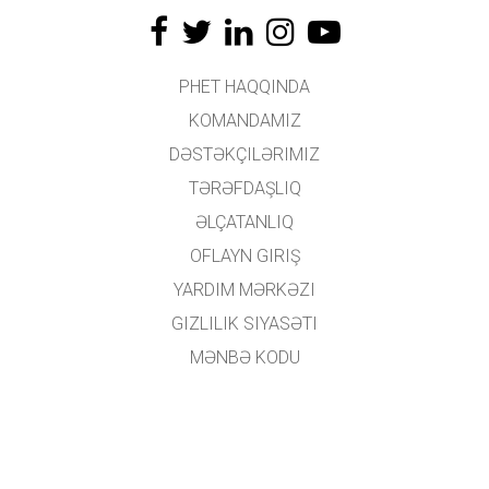
PHET HAQQINDA
KOMANDAMIZ
DƏSTƏKÇILƏRIMIZ
TƏRƏFDAŞLIQ
ƏLÇATANLIQ
OFLAYN GIRIŞ
YARDIM MƏRKƏZI
GIZLILIK SIYASƏTI
MƏNBƏ KODU
LISENZIYALAŞDIRMA
TƏRCÜMƏÇILƏR ÜÇÜN
ƏLAQƏ