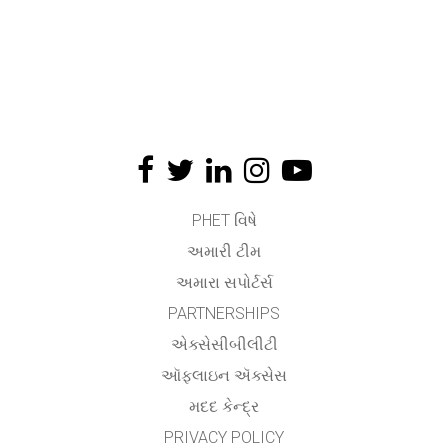
PHET વિષે
અમારી ટીમ
અમારા સપોર્ટર્સ
PARTNERSHIPS
એક્સેસીબીલીટી
ઑફલાઇન ઍક્સેસ
મદદ કેન્દ્ર
PRIVACY POLICY