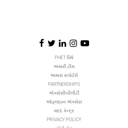
PHET વિષે
અમારી ટીમ
અમારા સપોર્ટર્સ
PARTNERSHIPS
એક્સેસીબીલીટી
ઑફલાઇન ઍક્સેસ
મદદ કેન્દ્ર
PRIVACY POLICY