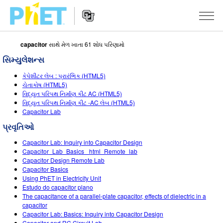
capacitor
સાથે મેળ ખાતા 61 શોધ પરિણામો
PhET
વેબસાઇટ
સિમ્યુલેશન્સ
શોધો
Website
સિમ્યુલેશન્સ
કેપેશીટર લેબ : પ્રારંભિક (HTML5)
Navigation
ચેતાકોષ (HTML5)
બધા સિમ્સ
વિદ્યુત પરિપથ નિર્માણ કીટ AC (HTML5)
STUDIO
વિદ્યુત પરિપથ નિર્માણ કીટ -AC લેબ (HTML5)
Capacitor Lab
ભૌતિકવિજ્ઞાન
About Studio
ભણાવવું
પ્રવૃતિઓ
ગણિત
Customizable Sims
એક્ટિવિટીઝ બ્રાઉઝ કરો
સંશોધન
Capacitor Lab: Inquiry into Capacitor Design
રસાયણવિજ્ઞાન
Start a Free Trial
તમારી એક્ટિવિટીઝ શેર કરો
Capacitor_Lab_Basics _html_Remote_lab
પહેલ
Capacitor Design Remote Lab
અર્થ સાયન્સ
Purchase a License
Capacitor Basics
Activity Contribution Guidelines
ઇંકલુઝિવ ડિઝાઇન
સાઇન ઇન કરો / નોંધણી કરો
Using PhET in Electricity Unit
બાયોલોજી
Estudo do capacitor plano
વર્ચ્યુઅલ વર્કશોપ્સ
PhET ગ્લોબલ
The capacitance of a parallel-plate capacitor, effects of dielectric in a
સાઇન ઇન કરો / નોંધણી કરો
capacitor
ભાષાંતરીત સિમ્સ
Professional Learning with PhET
Data Fluency
Capacitor Lab: Basics: Inquiry into Capacitor Design
Capacitor and RC Circuit Lab