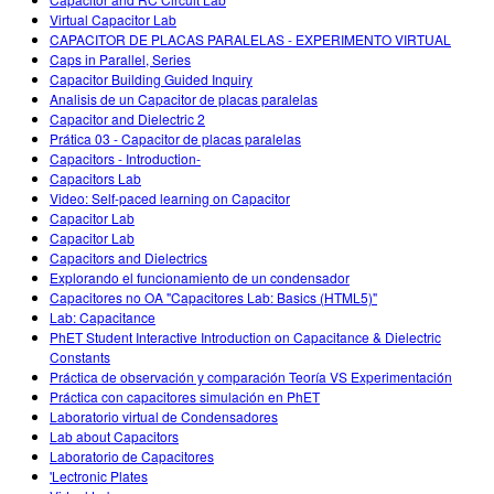
Customizable Sims
Teaching with PhET
STEM એડમાં DEIB
Virtual Capacitor Lab
CAPACITOR DE PLACAS PARALELAS - EXPERIMENTO VIRTUAL
SceneryStack OSE
Caps in Parallel, Series
Capacitor Building Guided Inquiry
Impact Report
Analisis de un Capacitor de placas paralelas
Capacitor and Dielectric 2
Prática 03 - Capacitor de placas paralelas
Capacitors - Introduction-
Capacitors Lab
Video: Self-paced learning on Capacitor
Capacitor Lab
Capacitor Lab
Capacitors and Dielectrics
Explorando el funcionamiento de un condensador
Capacitores no OA "Capacitores Lab: Basics (HTML5)"
Lab: Capacitance
PhET Student Interactive Introduction on Capacitance & Dielectric
Constants
Práctica de observación y comparación Teoría VS Experimentación
Práctica con capacitores simulación en PhET
Laboratorio virtual de Condensadores
Lab about Capacitors
Laboratorio de Capacitores
'Lectronic Plates