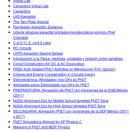
Virtual Lab
Capacitors Virtual Lab
Capacitors
LKS Kapasitor
The Two-Plate Special
Rangkaian Kapasitor Zoewono
Učenik istražuje kapacitet pločastog kondenzatora pomoću Phet
Colorada
C.A.S.T.L.E. Unit 2 Labs
RC Circuits
LKPD Kapasitor Keping Sejajar
Introducción a la Física: medidas, unidades y relación entre variables
Circuit Construction Kit: DC & AC Exploration
FREE Auto-Graded PhET Activities on Wayground (Frm. Quizizz)
Charge and Energy Conservation in Circuits Inquiry
Eletrodinâmica (Atividades) nos OA's do PhET
Atividades sobre Eletricidade nos OA's do PhET
PREPARATORIA: Alineación de PhET con programas de la DGB México
(2017)
NGSS Alignment Doc for Middle School targeted PhET Sims
NGSS Alignment Doc for High School targeted PhET Sims
SECUNDARIA: Alineación PhET con programas de la SEP México (2011
y 2017)
PhET Simulations Aligned for AP Physics C
Mapping of PhET and IBDP Physics