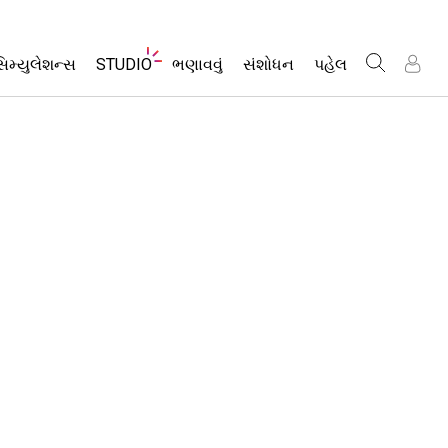
Website
િમ્યુલેશન્સ
STUDIO
ભણાવવું
સંશોધન
પહેલ
Navigation
સ
સ
બધા સિમ્સ
About Studio
એક્ટિવિટીઝ બ્રાઉઝ કરો
ઇંકલુઝિવ ડિઝાઇ
ક
ક
નો
નો
Customizable Sims
તમારી એક્ટિવિટીઝ શેર કરો
PhET ગ્લોબલ
ભૌતિકવિજ્ઞાન
Start a Free Trial
Activity Contribution Guidelines
Data Fluency
ગણિત
Purchase a License
વર્ચ્યુઅલ વર્કશોપ્સ
STEM એડમાં DEI
રસાયણવિજ્ઞાન
Professional Learning with PhET
SceneryStack O
અર્થ સાયન્સ
Teaching with PhET
Impact Report
બાયોલોજી
ભાષાંતરીત સિમ્સ
Customizable Sims