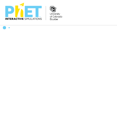
PhET
વેબસાઇટ
શોધો