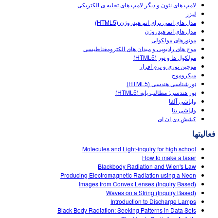
Customizable Sims
Teaching with PhET
لامپ های نئون و دیگر لامپ های تخليه ی الکتريکى
DEIB in STEM Ed
لیزر
مدل های اتمی برای اتم هیدروژن (HTML5)
SceneryStack OSE
مدل های اتم هیدروژن
موتورهای مولکولی
Impact Report
موج های رادیویی و میدان های الکترومغناطیسی
مولکول ها و نور (HTML5)
موچین نوری و نرم افزار
میکروموج
نورشناسی هندسی (HTML5)
نور هندسی:‌ مطالب پایه (HTML5)
واپاشی آلفا
واپاشی بتا
کشش دی ان ای
فعالیتها
Molecules and Light-inquiry for high school
How to make a laser
Blackbody Radiation and Wien's Law
Producing Electromagnetic Radiation using a Neon
Images from Convex Lenses (Inquiry Based)
Waves on a String (Inquiry Based)
Introduction to Discharge Lamps
Black Body Radiation: Seeking Patterns in Data Sets