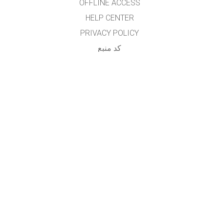
OFFLINE ACCESS
HELP CENTER
PRIVACY POLICY
کد منبع
LICENSING
برای مترجمان
تماس
...
GET APPS FOR SCHOOLS