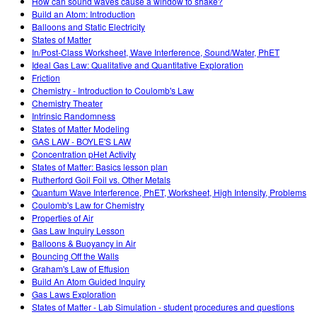
How can sound waves cause a window to shake?
Build an Atom: Introduction
Balloons and Static Electricity
States of Matter
In/Post-Class Worksheet, Wave Interference, Sound/Water, PhET
Ideal Gas Law: Qualitative and Quantitative Exploration
Friction
Chemistry - Introduction to Coulomb's Law
Chemistry Theater
Intrinsic Randomness
States of Matter Modeling
GAS LAW - BOYLE'S LAW
Concentration pHet Activity
States of Matter: Basics lesson plan
Rutherford Goil Foil vs. Other Metals
Quantum Wave Interference, PhET, Worksheet, High Intensity, Problems
Coulomb's Law for Chemistry
Properties of Air
Gas Law Inquiry Lesson
Balloons & Buoyancy in Air
Bouncing Off the Walls
Graham's Law of Effusion
Build An Atom Guided Inquiry
Gas Laws Exploration
States of Matter - Lab Simulation - student procedures and questions