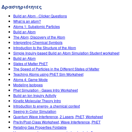
Customizable Sims
Teaching with PhET
DEIB in STEM Ed
Δραστηριότητες
SceneryStack OSE
Build an Atom - Clicker Questions
What is an atom?
Impact Report
Atoms 1: Subatomic Particles
Build an Atom
The Atom; Discovery of the Atom
Interpreting Chemical Symbols
Introduction to the Structure of the Atom
Simple Inquiry-based Build an Atom Simulation Student worksheet
Build an Atom
States of Matter PhET
The Speed of Particles in the Different States of Matter
Teaching Atoms using PhET Sim Worksheet
Atoms 4: Game Mode
Modeling Isotopes
Phet Simulation - Gases Intro Worksheet
Build an Ion Inquiry Activity
Kinetic Molecular Theory Intro
Introduction to energy- a chemical context
Seeing In Color Simulation
Quantum Wave Interference, 2 Lasers, PhET, Worksheet
Pre/In/Post-Class Worksheet, Wave Interference, PhET
Relating Gas Properties Foldable