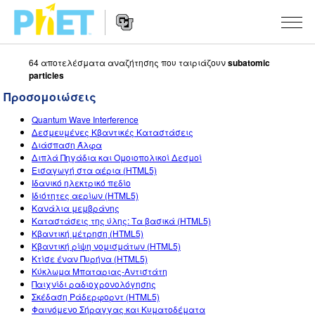
64 αποτελέσματα αναζήτησης που ταιριάζουν
subatomic
Αναζήτηση
particles
στον
Ιστότοπο
Προσομοιώσεις
Website
του
ΠΡΟΣΟΜΟΙΏΣΕΙΣ
Navigation
PhET
Quantum Wave Interference
All Sims
Δεσμευμένες Κβαντικές Καταστάσεις
STUDIO
Διάσπαση Άλφα
Διπλά Πηγάδια και Ομοιοπολικοί Δεσμοί
Φυσική
About Studio
ΔΙΔΑΣΚΑΛΊΑ
Εισαγωγή στα αέρια (HTML5)
Ιδανικό ηλεκτρικό πεδίο
Μαθηματικά
Customizable Sims
Περιήγηση στις δραστηριότητες
ΈΡΕΥΝΑ
Ιδιότητες αερίων (HTML5)
Κανάλια μεμβράνης
Χημεία
Start a Free Trial
Διαμοιράστε τις δραστηριότητές σας
INITIATIVES
Καταστάσεις της ύλης: Τα βασικά (HTML5)
Κβαντική μέτρηση (HTML5)
Επιστήμη της γης
Purchase a License
Activity Contribution Guidelines
Inclusive Design
ΣΎΝΔΕΣΗ / ΕΓΓΡΑΦΉ
Κβαντική ρίψη νομισμάτων (HTML5)
Κτίσε έναν Πυρήνα (HTML5)
Βιολογία
Virtual Workshops
PhET Global
Κύκλωμα Μπαταριας-Αντιστάτη
Παιχνίδι ραδιοχρονολόγησης
ΣΎΝΔΕΣΗ / ΕΓΓΡΑΦΉ
Μεταφρασμένες προσομοιώσεις
Professional Learning with PhET
Data Fluency
Σκέδαση Ράδερφορντ (HTML5)
Φαινόμενο Σήραγγας και Κυματοδέματα