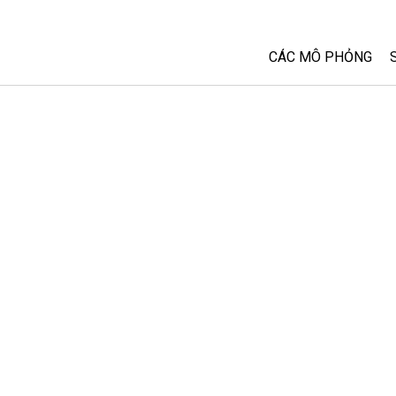
CÁC MÔ PHỎNG
Tất cả các Sim
Vật lý
Toán và Thống kê
Hoá học
Trái đất và Không 
Sinh học
Các Mô phỏng đã 
Customizable Sim