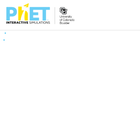
Tìm
trên
Website
PhET