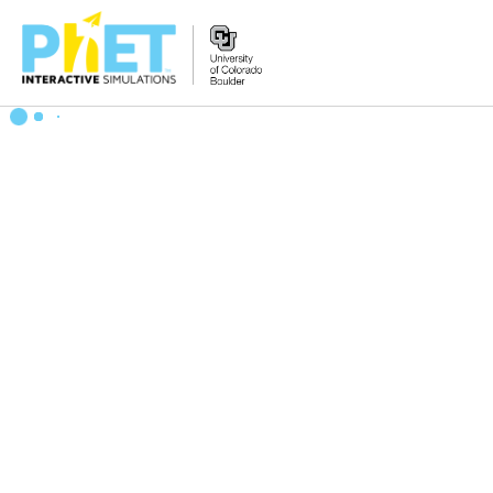
Tìm
trên
Website
PhET