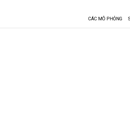
CÁC MÔ PHỎNG
Tất cả các Sim
Vật lý
Toán và Thống kê
Hoá học
Trái đất và Không 
Sinh học
Các Mô phỏng đã 
Customizable Sim