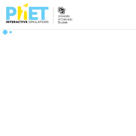
Tìm
trên
Website
PhET