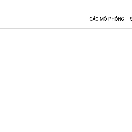
CÁC MÔ PHỎNG
Tất cả các Sim
Vật lý
Toán và Thống kê
Hoá học
Trái đất và Không 
Sinh học
Các Mô phỏng đã 
Customizable Sim