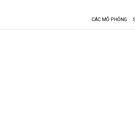
CÁC MÔ PHỎNG
Tất cả các Sim
Vật lý
Toán và Thống kê
Hoá học
Trái đất và Không 
Sinh học
Các Mô phỏng đã 
Customizable Sim