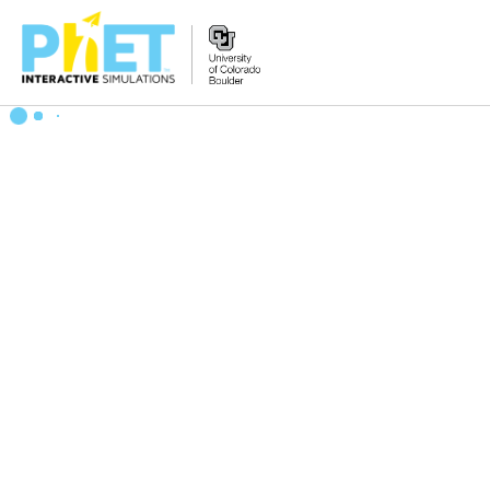
Tìm
trên
Website
PhET