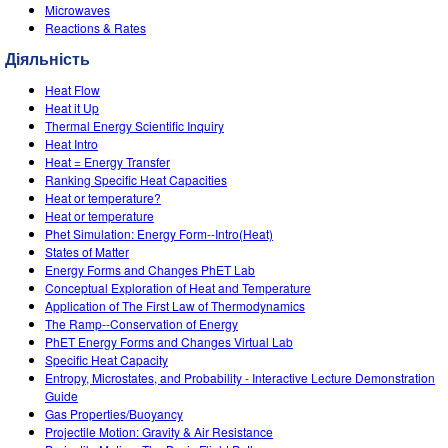
Customizable Sims
Teaching with PhET
Microwaves
DEIB in STEM Ed
Reactions & Rates
SceneryStack OSE
Діяльність
Impact Report
Heat Flow
Heat it Up
Thermal Energy Scientific Inquiry
Heat Intro
Heat = Energy Transfer
Ranking Specific Heat Capacities
Heat or temperature?
Heat or temperature
Phet Simulation: Energy Form--Intro(Heat)
States of Matter
Energy Forms and Changes PhET Lab
Conceptual Exploration of Heat and Temperature
Application of The First Law of Thermodynamics
The Ramp--Conservation of Energy
PhET Energy Forms and Changes Virtual Lab
Specific Heat Capacity
Entropy, Microstates, and Probability - Interactive Lecture Demonstration
Guide
Gas Properties/Buoyancy
Projectile Motion: Gravity & Air Resistance