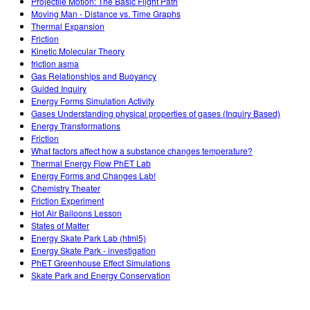
Projectile Motion: The Basic Flight Path
Moving Man - Distance vs. Time Graphs
Thermal Expansion
Friction
Kinetic Molecular Theory
friction asma
Gas Relationships and Buoyancy
Guided Inquiry
Energy Forms Simulation Activity
Gases Understanding physical properties of gases (Inquiry Based)
Energy Transformations
Friction
What factors affect how a substance changes temperature?
Thermal Energy Flow PhET Lab
Energy Forms and Changes Lab!
Chemistry Theater
Friction Experiment
Hot Air Balloons Lesson
States of Matter
Energy Skate Park Lab (html5)
Energy Skate Park - investigation
PhET Greenhouse Effect Simulations
Skate Park and Energy Conservation