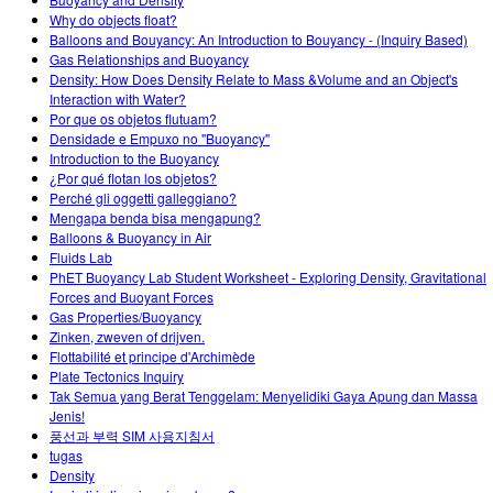
Customizable Sims
Teaching with PhET
DEIB in STEM Ed
Why do objects float?
Balloons and Bouyancy: An Introduction to Bouyancy - (Inquiry Based)
SceneryStack OSE
Gas Relationships and Buoyancy
Density: How Does Density Relate to Mass &Volume and an Object's
Impact Report
Interaction with Water?
Por que os objetos flutuam?
Densidade e Empuxo no "Buoyancy"
Introduction to the Buoyancy
¿Por qué flotan los objetos?
Perché gli oggetti galleggiano?
Mengapa benda bisa mengapung?
Balloons & Buoyancy in Air
Fluids Lab
PhET Buoyancy Lab Student Worksheet - Exploring Density, Gravitational
Forces and Buoyant Forces
Gas Properties/Buoyancy
Zinken, zweven of drijven.
Flottabilité et principe d'Archimède
Plate Tectonics Inquiry
Tak Semua yang Berat Tenggelam: Menyelidiki Gaya Apung dan Massa
Jenis!
풍선과 부력 SIM 사용지침서
tugas
Density