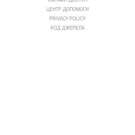
ЦЕНТР ДОПОМОГИ
PRIVACY POLICY
КОД ДЖЕРЕЛА
ЛІЦЕНЗУВАННЯ
ДЛЯ ПЕРЕКЛАДАЧІВ
КОНТАКТ
GET APPS FOR SCHOOLS