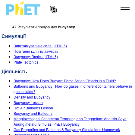
47 Результати пошуку для
buoyancy
Пошук
на
Симуляції
сайті
Website
PhET
СИМУЛЯЦІЇ
Виштовхувальна сила (HTML5)
Navigation
Повітряні кулі і плавучість
Всі симуляції
Buoyancy: Basics (HTML5)
STUDIO
Plate Tectonics
Фізика
About Studio
ВИКЛАДАННЯ
Діяльність
Математика
Customizable Sims
Знайди за класифікатором
ДОСЛІДЖЕННЯ
Buoyancy: How Does Buoyant Force Act on Objects in a Fluid?
Balloons and Buoyancy : How do gases in different containers behave in
Хімія
Start a Free Trial
Поділіться своїми розробками
gases fluids?
ІНІЦІАТИВИ
Density and Buoyancy
Вивчення Землі
Purchase a License
Buoyancy Lesson
Activity Contribution Guidelines
Інклюзія
УВІЙТИ / РЕЄСТРАІЦЯ
Hot Air Balloons Lesson
Біологія
Buoyancy and Balloons
Virtual Workshops
PhET Global
Menginvestigasi Fenomena Terapung dan Tenggelam: Analisis Gaya
УВІЙТИ / РЕЄСТРАІЦЯ
Apung melalui Simulasi PhET Buoyancy
Перекладені симуляції
Professional Learning with PhET
Data Fluency
Gas Properties and Balloons & Buoyancy Simulations Homework
Buoyancy and Density