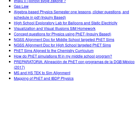
Imaju li i plinovi svoje zakone ?
Gas Law
Algebra-based Physics Semester one lessons, clicker questions, and
schedule in pdf (Inquiry Based)
High School Exploratory Lab for Balloons and Static Electricity
Visualization and Visual Illusions SIM Homework
Concept questions for Physics using PhET (Inquiry Based)
NGSS Alignment Doc for Middle School targeted PhET Sims
NGSS Alignment Doc for High School targeted PhET Sims
PhET Sims Aligned to the Chemistry Curriculum
How do PhET simulations fit in my middle school program?
PREPARATORIA: Alineación de PhET con programas de la DGB México
(2017)
MS and HS TEK to Sim Alignment
Mapping of PhET and IBDP Physics