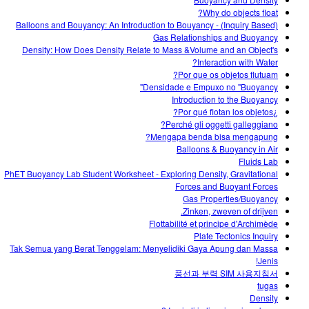
Customizable Sims
Teaching with PhET
DEIB in STEM Ed
Why do objects float?
Balloons and Bouyancy: An Introduction to Bouyancy - (Inquiry Based)
SceneryStack OSE
Gas Relationships and Buoyancy
Density: How Does Density Relate to Mass &Volume and an Object's
Impact Report
Interaction with Water?
Por que os objetos flutuam?
Densidade e Empuxo no "Buoyancy"
Introduction to the Buoyancy
¿Por qué flotan los objetos?
Perché gli oggetti galleggiano?
Mengapa benda bisa mengapung?
Balloons & Buoyancy in Air
Fluids Lab
PhET Buoyancy Lab Student Worksheet - Exploring Density, Gravitational
Forces and Buoyant Forces
Gas Properties/Buoyancy
Zinken, zweven of drijven.
Flottabilité et principe d'Archimède
Plate Tectonics Inquiry
Tak Semua yang Berat Tenggelam: Menyelidiki Gaya Apung dan Massa
Jenis!
풍선과 부력 SIM 사용지침서
tugas
Density