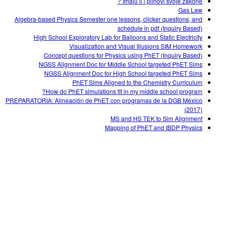
Imaju li i plinovi svoje zakone ?
Gas Law
Algebra-based Physics Semester one lessons, clicker questions, and
schedule in pdf (Inquiry Based)
High School Exploratory Lab for Balloons and Static Electricity
Visualization and Visual Illusions SIM Homework
Concept questions for Physics using PhET (Inquiry Based)
NGSS Alignment Doc for Middle School targeted PhET Sims
NGSS Alignment Doc for High School targeted PhET Sims
PhET Sims Aligned to the Chemistry Curriculum
How do PhET simulations fit in my middle school program?
PREPARATORIA: Alineación de PhET con programas de la DGB México
(2017)
MS and HS TEK to Sim Alignment
Mapping of PhET and IBDP Physics