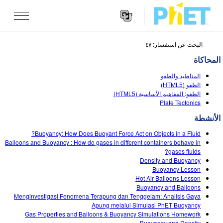
البحث عن استفسار: ٤٧
Search
the
المحاكاة
PhET
Websit
Website
تقنيات المحاكاة
المناطيد والطفو
Navigatio
الطفو (HTML5)
All Sims
الطفو: المفاهيم الأساسية (HTML5)
STUDIO
Plate Tectonics
الفيزياء
About Studio
TEACHING
الأنشطة
الرياضيات
Customizable Sims
تصفح
البحث
Buoyancy: How Does Buoyant Force Act on Objects in a Fluid?
Balloons and Buoyancy : How do gases in different containers behave in
الكيمياء
Start a Free Trial
Contribute an Activity
gases fluids?
INITIATIVES
Density and Buoyancy
علم الأرض
Purchase a License
Buoyancy Lesson
Activity Contribution Guidelines
Inclusive Design
تسجيل الدخول/ التسجيل
Hot Air Balloons Lesson
علم الأحياء
Buoyancy and Balloons
Virtual Workshops
PhET Global
Menginvestigasi Fenomena Terapung dan Tenggelam: Analisis Gaya
تسجيل الدخول/ التسجيل
Apung melalui Simulasi PhET Buoyancy
تقنيات المحاكاة المترجمة
Professional Learning with PhET
Data Fluency
Gas Properties and Balloons & Buoyancy Simulations Homework
Buoyancy and Density