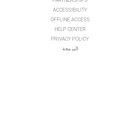
PARTNERSHIPS
ACCESSIBILITY
OFFLINE ACCESS
HELP CENTER
PRIVACY POLICY
البرمجة
LICENSING
للمترجمين
اتصال
تم تهيئة برمجيات المحاكاة والموقع الخاص بها باللغة العربية عن طريق مشروع التعاون المشترك بين
مركز التميز البحثي في تطوير تعليم العلوم والرياضيات
بجامعة الملك سعود (الرياض، المملكة العربية السعودية) ومشروع فيت في جامعة كلورادو بإشراف
ومتابعة الدكتور هشام بن عبدالعزيز الهدلق عضو هيئة التدريس بجامعة الملك سعود.