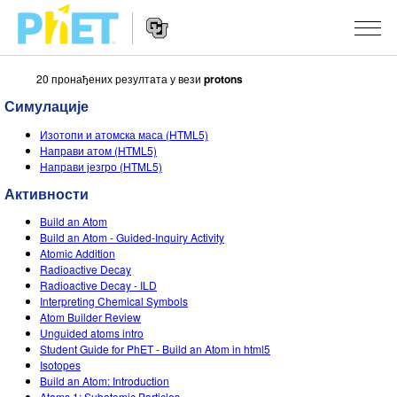
20 пронађених резултата у вези
protons
Претрага
PhET
Симулације
вебсајта
Website
СИМУЛАЦИЈЕ
Изотопи и атомска маса (HTML5)
Navigation
Направи атом (HTML5)
Све симулације
Направи језгро (HTML5)
STUDIO
Активности
Физика
About Studio
УЧЕЊЕ
Build an Atom
Математика & Статистика
Customizable Sims
Претражи активности
ИСТРАЖИВАЊА
Build an Atom - Guided-Inquiry Activity
Atomic Addition
Хемија
Start a Free Trial
Подели своје активности
Radioactive Decay
ИНИЦИЈАТИВЕ
Radioactive Decay - ILD
Земља& Свемир
Purchase a License
Interpreting Chemical Symbols
Activity Contribution Guidelines
Инклузивни дизајн
ПРИЈАВИТЕ СЕ / РЕГИСТРУЈТЕ СЕ
Atom Builder Review
Биологија
Unguided atoms intro
Виртуелне радионице
PhET Глобал
Student Guide for PhET - Build an Atom in html5
ПРИЈАВИТЕ СЕ / РЕГИСТРУЈТЕ СЕ
Isotopes
Преведене симулације
Professional Learning with PhET
Data Fluency
Build an Atom: Introduction
Atoms 1: Subatomic Particles