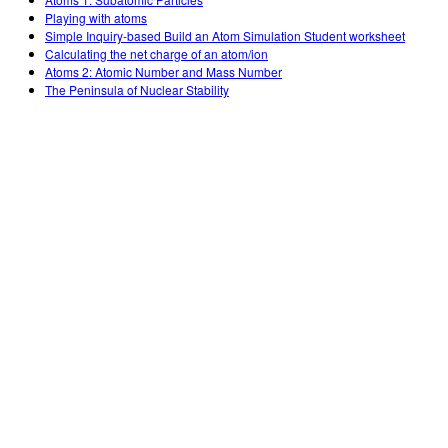
Customizable Sims
Teaching with PhET
DEIB in STEM Ed
Playing with atoms
Simple Inquiry-based Build an Atom Simulation Student worksheet
SceneryStack OSE
Calculating the net charge of an atom/ion
Atoms 2: Atomic Number and Mass Number
Impact Report
The Peninsula of Nuclear Stability