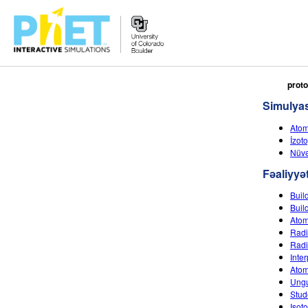
PhET
prot
vebsaytında
Simulyas
axtarın
Atom
İzot
Nüvə
Fəaliyyət
Buil
Buil
Atom
Radi
Radi
Inte
Atom
Ungu
Stud
Isot