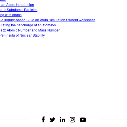
d an Atom: Introduction
s 1: Subatomic Particles
ing with atoms
le Inquiry-based Build an Atom Simulation Student worksheet
ulating the net charge of an atom/ion
s 2: Atomic Number and Mass Number
Peninsula of Nuclear Stability