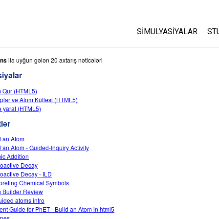
SIMULYASIYALAR
ST
Bütün Simulyasiyalar
A
ons
ilə uyğun gələn 20 axtarış nəticələri
C
iyalar
Fizika
S
 Qur (HTML5)
Riyaziyyat
oplar və Atom Kütləsi (HTML5)
P
Kimya
 yarat (HTML5)
Yer Elmləri
lər
Biologiya
d an Atom
d an Atom - Guided-Inquiry Activity
Tərcümə Olunmuş Simu
ic Addition
Customizable Sims
oactive Decay
oactive Decay - ILD
rpreting Chemical Symbols
 Builder Review
ided atoms intro
ent Guide for PhET - Build an Atom in html5
opes