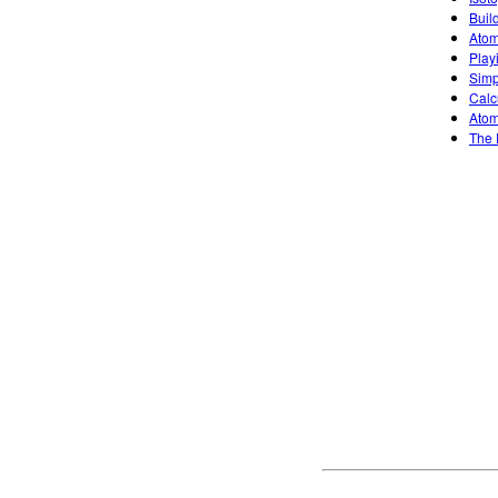
Buil
Atom
Play
Simp
Calc
Atom
The 