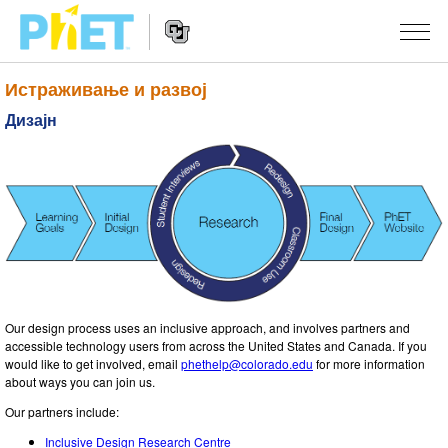
Истраживање и развој
Претрага
PhET
Дизајн
вебсајта
Website
СИМУЛАЦИЈЕ
Navigation
Све симулације
STUDIO
Физика
About Studio
УЧЕЊЕ
Математика & Статистика
Customizable Sims
Претражи активности
ИСТРАЖИВАЊА
Хемија
Start a Free Trial
Подели своје активности
ИНИЦИЈАТИВЕ
Our design process uses an inclusive approach, and involves partners and
Земља& Свемир
Purchase a License
Activity Contribution Guidelines
accessible technology users from across the United States and Canada. If you
Инклузивни дизајн
ПРИЈАВИТЕ СЕ / РЕГИСТРУЈТЕ СЕ
would like to get involved, email
phethelp@colorado.edu
for more information
Биологија
Виртуелне радионице
about ways you can join us.
PhET Глобал
ПРИЈАВИТЕ СЕ / РЕГИСТРУЈТЕ СЕ
Our partners include:
Преведене симулације
Professional Learning with PhET
Data Fluency
Inclusive Design Research Centre