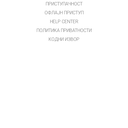
ПРИСТУПАЧНОСТ
ОФЛАЈН ПРИСТУП
HELP CENTER
ПОЛИТИКА ПРИВАТНОСТИ
КОДНИ ИЗВОР
ЛИЦЕНЦИРАЊЕ
ЗА ПРЕВОДИОЦЕ
КОНТАКТ
Превео и прилагодио Владан Ал. Младеновић
Примедбе на
vladan.al.m@gmail.com
GET APPS FOR SCHOOLS