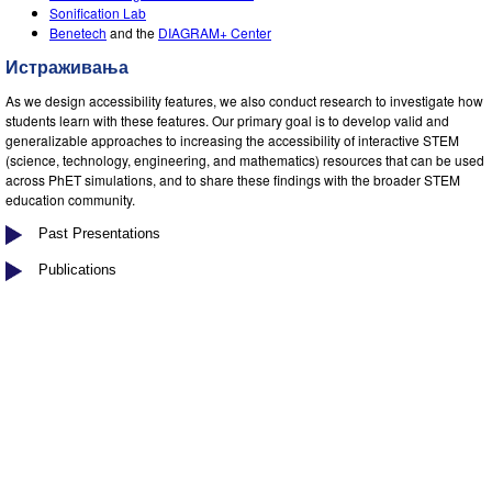
Customizable Sims
Teaching with PhET
DEIB in STEM Ed
Sonification Lab
Benetech
and the
DIAGRAM+ Center
SceneryStack OSE
Истраживања
Impact Report
As we design accessibility features, we also conduct research to investigate how
students learn with these features. Our primary goal is to develop valid and
generalizable approaches to increasing the accessibility of interactive STEM
(science, technology, engineering, and mathematics) resources that can be used
across PhET simulations, and to share these findings with the broader STEM
education community.
Past Presentations
Publications