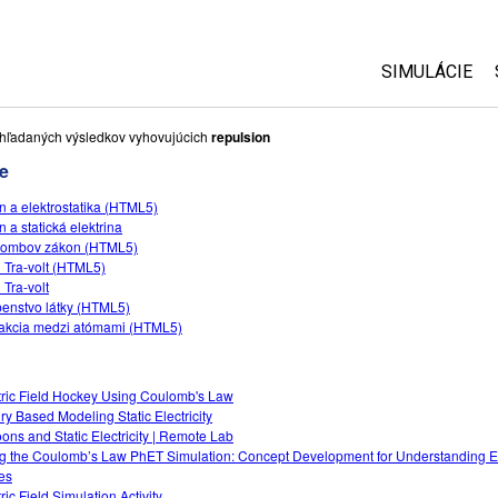
SIMULÁCIE
Všetky simul
hľadaných výsledkov vyhovujúcich
repulsion
e
Fyzika
n a elektrostatika (HTML5)
Matematika
n a statická elektrina
Chémia
lombov zákon (HTML5)
 Tra-volt (HTML5)
Náuka o Zem
 Tra-volt
Biológia
enstvo látky (HTML5)
rakcia medzi atómami (HTML5)
Preložené s
Customizabl
tric Field Hockey Using Coulomb's Law
iry Based Modeling Static Electricity
oons and Static Electricity | Remote Lab
g the Coulomb’s Law PhET Simulation: Concept Development for Understanding El
es
ric Field Simulation Activity