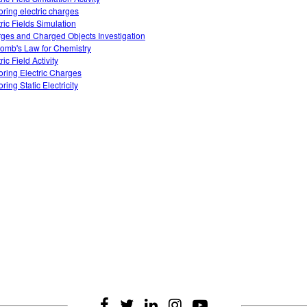
oring electric charges
tric Fields Simulation
ges and Charged Objects Investigation
omb's Law for Chemistry
ric Field Activity
oring Electric Charges
ring Static Electricity