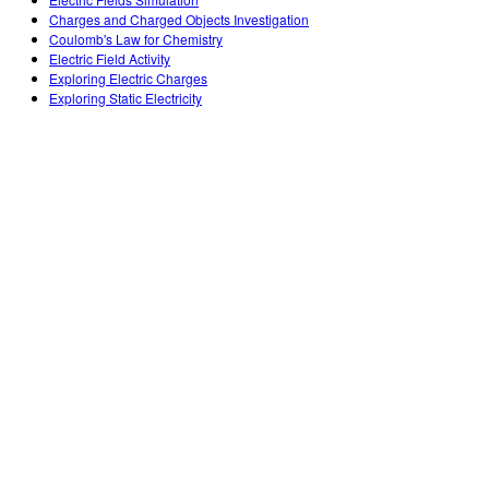
Customizable Sims
Enseñando con PhET
DEIB en Educación STEM
Charges and Charged Objects Investigation
Coulomb's Law for Chemistry
SceneryStack OSE
Electric Field Activity
Exploring Electric Charges
Reporte de Impacto
Exploring Static Electricity