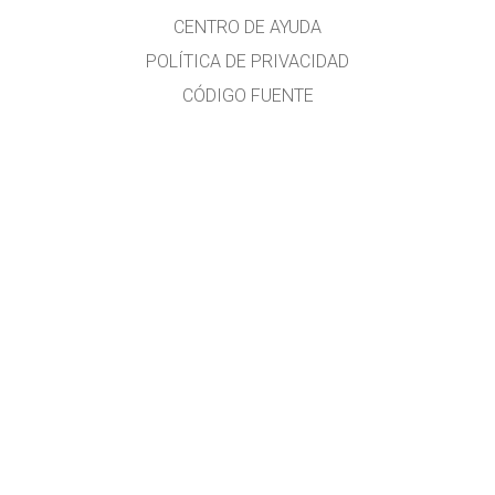
CENTRO DE AYUDA
POLÍTICA DE PRIVACIDAD
CÓDIGO FUENTE
LICENCIA
PARA TRADUCTORES
CONTACTO
Traducido al idioma español por
Diana Berenice López Tavares
Investigadora en Física Educativa y formadora docente
Diana.LopezTavares@Colorado.edu
Guanajuato, México
Adriana Chisco
Traductora Profesional - Universitat Rovira i Virgili, España
Bogotá, Colombia
Más información:
phethelp@colorado.edu