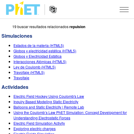
19 buscar resultados relacionados
repulsion
Buscar
en
Simulaciones
el
Navegación
sitio
SIMULACIONES
Estados de la materia (HTML5)
de
web
Globos y electricidad estática (HTML5)
Sitio
de
Todas las Simulaciones
Globos y Electricidad Estática
STUDIO
Web
PhET
Interacciones Atómicas (HTML5)
Ley de Coulomb (HTML5)
Física
About Studio
ENSEÑANZA
Travoltaje (HTML5)
Travoltaje
Matemáticas y Estadísticas
Customizable Sims
Actividades
INVESTIGACIONES
Actividades
Química
Comienza una prueba gratuita
Comparte tus Actividades
INICIATIVAS
Electric Field Hockey Using Coulomb's Law
Tierra y Espacio
Comprar una licencia
Inquiry Based Modeling Static Electricity
Guía para el Envío de Actividades
Diseño Inclusivo
INGRESAR / REGISTRARSE
Balloons and Static Electricity | Remote Lab
Biología
Using the Coulomb’s Law PhET Simulation: Concept Development for
Talleres Virtuales
PhET Global
Understanding Electrostatic Forces
INGRESAR / REGISTRARSE
Electric Field Simulation Activity
Simulaciones Traducidas
Aprendizaje Profesional con PhET
Data Fluency
Exploring electric charges
Electric Fields Simulation