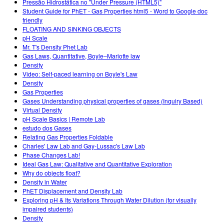
Pressão Hidrostática no "Under Pressure (HTML5)"
Student Guide for PhET - Gas Properties html5 - Word to Google doc
friendly
FLOATING AND SINKING OBJECTS
pH Scale
Mr. T's Density Phet Lab
Gas Laws, Quantitative, Boyle–Mariotte law
Density
Video: Self-paced learning on Boyle's Law
Density
Gas Properties
Gases Understanding physical properties of gases (Inquiry Based)
Virtual Density
pH Scale Basics | Remote Lab
estudo dos Gases
Relating Gas Properties Foldable
Charles' Law Lab and Gay-Lussac's Law Lab
Phase Changes Lab!
Ideal Gas Law: Qualitative and Quantitative Exploration
Why do objects float?
Density in Water
PhET Displacement and Density Lab
Exploring pH & Its Variations Through Water Dilution (for visually
impaired students)
Density