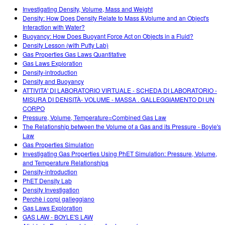
Customizable Sims
Teaching with PhET
DEIA în Educația STEM
Investigating Density, Volume, Mass and Weight
Density: How Does Density Relate to Mass &Volume and an Object's
SceneryStack OSE
Interaction with Water?
Buoyancy: How Does Buoyant Force Act on Objects in a Fluid?
Impact Report
Density Lesson (with Putty Lab)
Gas Properties Gas Laws Quantitative
Gas Laws Exploration
Density-introduction
Density and Buoyancy
ATTIVITA' DI LABORATORIO VIRTUALE - SCHEDA DI LABORATORIO -
MISURA DI DENSITÀ- VOLUME - MASSA . GALLEGGIAMENTO DI UN
CORPO
Pressure, Volume, Temperature=Combined Gas Law
The Relationship between the Volume of a Gas and its Pressure - Boyle's
Law
Gas Properties Simulation
Investigating Gas Properties Using PhET Simulation: Pressure, Volume,
and Temperature Relationships
Density-introduction
PhET Density Lab
Density Investigation
Perchè i corpi galleggiano
Gas Laws Exploration
GAS LAW - BOYLE'S LAW