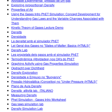
Atividade Experimental_pressão de um gás
Exploring (proportional) Density
Properties of Air
Using the Gases Intro PhET Simulation: Concept Development for
Understanding Gas Laws and the Variable Changes Associated with
Them
Kinetic Theory of Gases Lecture Demo
Densità
Densidade
La densitat amb el simulador PhET
Lei Geral dos Gases no "States of Matter: Basics (HTML5)"
Density Lab
Les propietats dels gasos amb el simulador PhET
Termodinâmica (Atividades) nos OA's do PhET
Graphing Activity using Gas Properties Simulation
Opdracht over Dichtheid
Density Exploration
Densidade e Empuxo no "Buoyancy"
Pressão Hidrostática (Conceitos) no "Under Pressure (HTML5)"
Plano de Aula Density
Densità_attività lab._ITALIANO
Measuring Density
Phet Simulation - Gases Intro Worksheet
Gas laws simulation lab
Density Simulation Lab