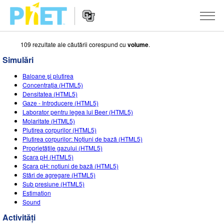
109 rezultate ale căutării corespund cu
volume
.
Căutați
pe
Simulări
site-
Navigarea
ul
SIMULĂRI
Baloane şi plutirea
principală
PhET
Concentrația (HTML5)
a
Toate simulările
Densitatea (HTML5)
STUDIO
website-
Gaze - Introducere (HTML5)
ului
Laborator pentru legea lui Beer (HTML5)
Fizică
About Studio
DESPRE PREDARE
Molaritate (HTML5)
Plutirea corpurilor (HTML5)
Matematică și Statistică
Customizable Sims
Activități
CERCETARE
Plutirea corpurilor: Noțiuni de bază (HTML5)
Proprietățile gazului (HTML5)
Chimie
Start a Free Trial
Contribuiți cu o activitate
INIȚIATIVE
Scara pH (HTML5)
Scara pH: noțiuni de bază (HTML5)
Științele Pământului și ale Spațiului
Purchase a License
Ghid privind contribuția la activități
Design incluziv
AUTENTIFICARE / ÎNREGISTRARE
Stări de agregare (HTML5)
Sub presiune (HTML5)
Biologie
Workshopuri virtuale
PhET Global
Estimation
Sound
AUTENTIFICARE / ÎNREGISTRARE
Simulări traduse
Professional Learning with PhET
Data Fluency
Activități