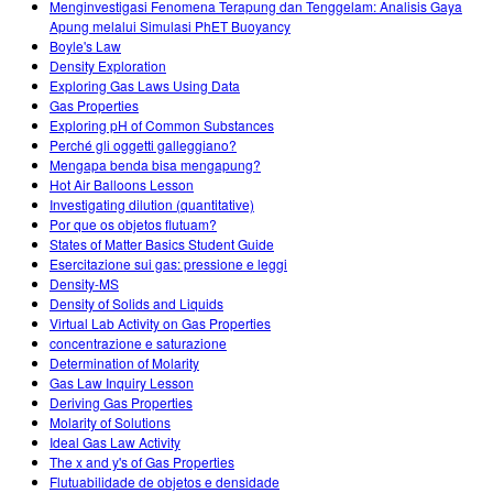
Menginvestigasi Fenomena Terapung dan Tenggelam: Analisis Gaya
Apung melalui Simulasi PhET Buoyancy
Boyle's Law
Density Exploration
Exploring Gas Laws Using Data
Gas Properties
Exploring pH of Common Substances
Perché gli oggetti galleggiano?
Mengapa benda bisa mengapung?
Hot Air Balloons Lesson
Investigating dilution (quantitative)
Por que os objetos flutuam?
States of Matter Basics Student Guide
Esercitazione sui gas: pressione e leggi
Density-MS
Density of Solids and Liquids
Virtual Lab Activity on Gas Properties
concentrazione e saturazione
Determination of Molarity
Gas Law Inquiry Lesson
Deriving Gas Properties
Molarity of Solutions
Ideal Gas Law Activity
The x and y's of Gas Properties
Flutuabilidade de objetos e densidade