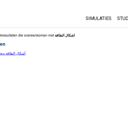
SIMULATIES
STUD
All Sims
Abo
kresultaten die overeenkomen met
اشكال الطاقة
Cu
ten
Fysica
Sta
أشكال الطاقة وتحول
Wiskunde
Pur
Chemie
Aardrijkskunde
Biologie
Vertaalde simulati
Customizable Sim