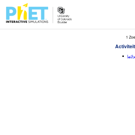
Zoek
1 Zoe
de
Activitei
PhET
Website
اتها