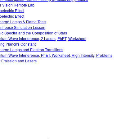
r Vision Remote Lab
electric Effect
electric Effect
harge Lamps & Flame Tests
nhouse Simulation Lesson
ic Spectra and the Composition of Stars
tum Wave Interference, 2 Lasers, PhET, Worksheet
ing Planck's Constant
harge Lamps and Electron Transitions
tum Wave Interference, PhET, Worksheet, High Intensity, Problems
t Emission and Lasers