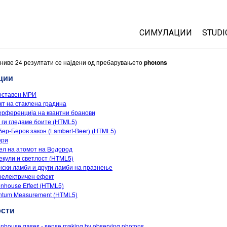
СИМУЛАЦИИ
STUDI
All Sims
Abou
ниве 24 резултати се најдени од пребарувањето
photons
Cust
ции
Физика
Start
оставен МРИ
Математика
т на стаклена градина
Purc
Хемија
рференција на квантни бранови
 ги гледаме боите (HTML5)
Географија
ер-Беров закон (Lambert-Beer) (HTML5)
Биологија
ери
л на атомот на Водород
Преведени симулац
кули и светлост (HTML5)
ски ламби и други ламби на празнење
Customizable Sims
оелектричен ефект
nhouse Effect (HTML5)
ntum Measurement (HTML5)
ости
nhouse gases - sense making by observing photons