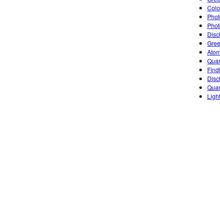
Colo
Photo
Photo
Disc
Gree
Atom
Quan
Find
Disc
Quan
Ligh