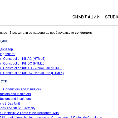
СИМУЛАЦИИ
STUDI
All Sims
Abou
ниве 13 резултати се најдени од пребарувањето
conductors
Cust
ции
Физика
Start
дензатор
Математика
водливост
Purc
Хемија
uit Construction Kit: AC (HTML5)
uit Construction Kit: DC (HTML5)
Географија
uit Construction Kit: AC - Virtual Lab (HTML5)
Биологија
uit Construction Kit: DC - Virtual Lab (HTML5)
ости
Преведени симулац
Customizable Sims
3: Conductors and Insulators
uctors and Insulators
uctors and Insulators
uits 3 Day Unit
ons and Static Electricity
ic Electricity: A Force to be Reckoned With
 Student Interactive Introduction on Capacitance & Dielectric Constants