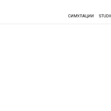
СИМУЛАЦИИ
STUDI
All Sims
Abou
Cust
Физика
Start
Математика
Purc
Хемија
Географија
Биологија
Преведени симулац
Customizable Sims