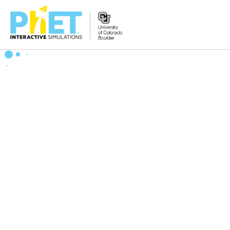
Search
the
PhET
Website