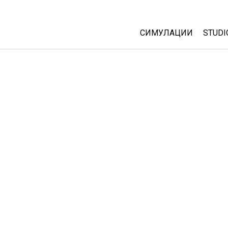
СИМУЛАЦИИ
STUDI
All Sims
Abou
Cust
Физика
Start
Математика
Purc
Хемија
Географија
Биологија
Преведени симулац
Customizable Sims