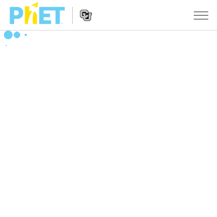
搜
索
PhET
Website
仿真程序
网
Navigation
站
All Sims
STUDIO
物理
About Studio
TEACHING
Customizable Sims
数学
浏览
搜索
Start a Free Trial
化学
分享你的活动
INITIATIVES
Purchase a License
地球科学
Activity Contribution Guidelines
Inclusive Design
登录/注册
生物
Virtual Workshops
PhET Global
登录/注册
Professional Learning with PhET
翻译仿真程序
Data Fluency