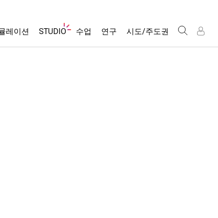
웹
뮬레이션
STUDIO
수업
연구
시도/주도권
사
이
트
About Studio
모든 심(Sims)
활동 검색
포용적 디자인
인
인
탐
Customizable Sims
당신의 활동을 공유하세요.
PhET 글로벌
색
물리학
Start a Free Trial
활동 기여 지침
Data Fluency
수학 및 통계학
Purchase a License
STEM Ed의 DEIB
가상 워크숍
화학
SceneryStack OSE
Professional Learning with PhET
지구 및 우주
Impact Report
Teaching with PhET
생물학
번역된 시뮬레이션
Customizable Sims