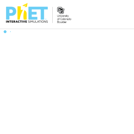
PhET
웹
사
이
트
검
색