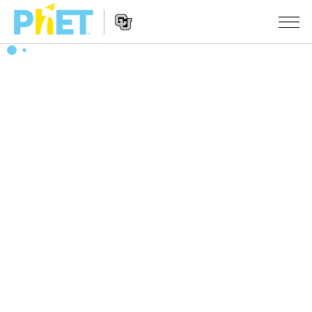
PhET
웹
사
웹
시뮬레이션
이
사
트
이
모든 심(Sims)
STUDIO
검
트
색
탐
About Studio
수업
물리학
색
Customizable Sims
수학 및 통계학
활동 검색
연구
Start a Free Trial
화학
당신의 활동을 공유하세요.
시도/주도권
Purchase a License
지구 및 우주
활동 기여 지침
포용적 디자인
로그인/등록
생물학
가상 워크숍
PhET 글로벌
로그인/등록
번역된 시뮬레이션
Professional Learning with PhET
Data Fluency