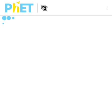
PhET
웹
사
웹
시뮬레이션
이
사
트
이
모든 심(Sims)
STUDIO
검
트
색
탐
About Studio
수업
물리학
색
Customizable Sims
수학 및 통계학
활동 검색
연구
Start a Free Trial
화학
당신의 활동을 공유하세요.
시도/주도권
Purchase a License
지구 및 우주
활동 기여 지침
포용적 디자인
로그인/등록
생물학
가상 워크숍
PhET 글로벌
로그인/등록
번역된 시뮬레이션
Professional Learning with PhET
Data Fluency