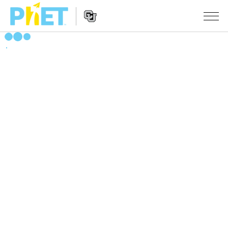
PhET
웹
사
웹
시뮬레이션
이
사
트
이
모든 심(Sims)
STUDIO
검
트
색
탐
About Studio
수업
물리학
색
Customizable Sims
수학 및 통계학
활동 검색
연구
Start a Free Trial
화학
당신의 활동을 공유하세요.
시도/주도권
Purchase a License
지구 및 우주
활동 기여 지침
포용적 디자인
로그인/등록
생물학
가상 워크숍
PhET 글로벌
로그인/등록
번역된 시뮬레이션
Professional Learning with PhET
Data Fluency