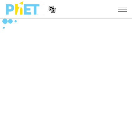
PhET
웹
사
웹
시뮬레이션
이
사
트
이
모든 심(Sims)
STUDIO
검
트
색
탐
About Studio
수업
물리학
색
Customizable Sims
수학 및 통계학
활동 검색
연구
Start a Free Trial
화학
당신의 활동을 공유하세요.
시도/주도권
Purchase a License
지구 및 우주
활동 기여 지침
포용적 디자인
로그인/등록
생물학
가상 워크숍
PhET 글로벌
로그인/등록
번역된 시뮬레이션
Professional Learning with PhET
Data Fluency