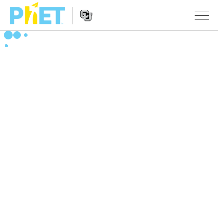
PhET
웹
사
웹
시뮬레이션
이
사
트
이
모든 심(Sims)
STUDIO
검
트
색
탐
About Studio
수업
물리학
색
Customizable Sims
수학 및 통계학
활동 검색
연구
Start a Free Trial
화학
당신의 활동을 공유하세요.
시도/주도권
Purchase a License
지구 및 우주
활동 기여 지침
포용적 디자인
로그인/등록
생물학
가상 워크숍
PhET 글로벌
로그인/등록
번역된 시뮬레이션
Professional Learning with PhET
Data Fluency