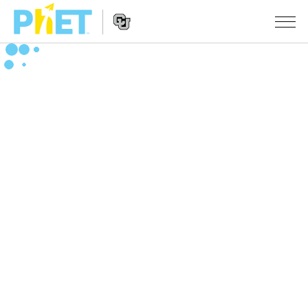
PhET
웹
사
웹
시뮬레이션
이
사
트
이
모든 심(Sims)
STUDIO
검
트
색
탐
About Studio
수업
물리학
색
Customizable Sims
수학 및 통계학
활동 검색
연구
Start a Free Trial
화학
당신의 활동을 공유하세요.
시도/주도권
Purchase a License
지구 및 우주
활동 기여 지침
포용적 디자인
로그인/등록
생물학
가상 워크숍
PhET 글로벌
로그인/등록
번역된 시뮬레이션
Professional Learning with PhET
Data Fluency