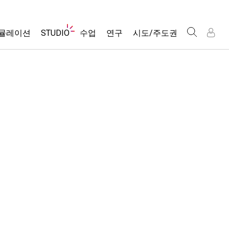
웹
뮬레이션
STUDIO
수업
연구
시도/주도권
사
이
트
About Studio
모든 심(Sims)
활동 검색
포용적 디자인
인
인
탐
Customizable Sims
당신의 활동을 공유하세요.
PhET 글로벌
색
물리학
Start a Free Trial
활동 기여 지침
Data Fluency
수학 및 통계학
Purchase a License
STEM Ed의 DEIB
가상 워크숍
화학
SceneryStack OSE
Professional Learning with PhET
지구 및 우주
Impact Report
Teaching with PhET
생물학
번역된 시뮬레이션
Customizable Sims