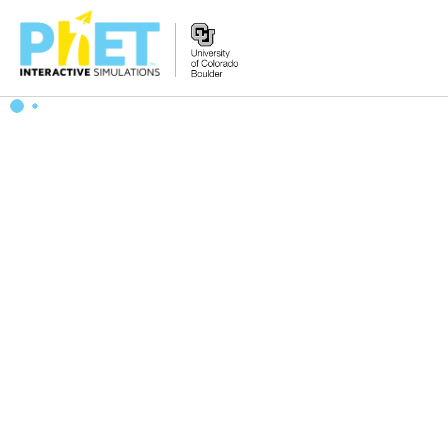
PhET
웹
사
이
트
검
색