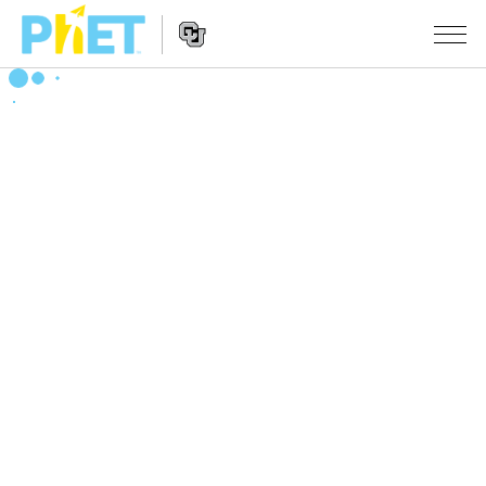
PhET
웹
사
웹
시뮬레이션
이
사
트
이
모든 심(Sims)
STUDIO
검
트
색
탐
About Studio
수업
물리학
색
Customizable Sims
수학 및 통계학
활동 검색
연구
Start a Free Trial
화학
당신의 활동을 공유하세요.
시도/주도권
Purchase a License
지구 및 우주
활동 기여 지침
포용적 디자인
로그인/등록
생물학
가상 워크숍
PhET 글로벌
로그인/등록
번역된 시뮬레이션
Professional Learning with PhET
Data Fluency