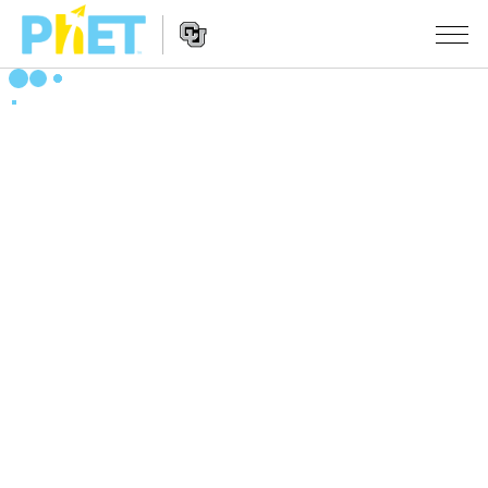
PhET
웹
사
웹
시뮬레이션
이
사
트
이
모든 심(Sims)
STUDIO
검
트
색
탐
About Studio
수업
물리학
색
Customizable Sims
수학 및 통계학
활동 검색
연구
Start a Free Trial
화학
당신의 활동을 공유하세요.
시도/주도권
Purchase a License
지구 및 우주
활동 기여 지침
포용적 디자인
로그인/등록
생물학
가상 워크숍
PhET 글로벌
로그인/등록
번역된 시뮬레이션
Professional Learning with PhET
Data Fluency