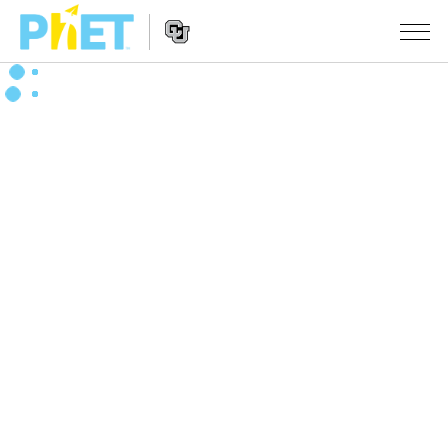
PhET
웹
사
웹
시뮬레이션
이
사
트
이
모든 심(Sims)
STUDIO
검
트
색
탐
About Studio
수업
물리학
색
Customizable Sims
수학 및 통계학
활동 검색
연구
Start a Free Trial
화학
당신의 활동을 공유하세요.
시도/주도권
Purchase a License
지구 및 우주
활동 기여 지침
포용적 디자인
로그인/등록
생물학
가상 워크숍
PhET 글로벌
로그인/등록
번역된 시뮬레이션
Professional Learning with PhET
Data Fluency