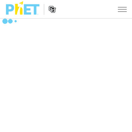
PhET
웹
사
웹
시뮬레이션
이
사
트
이
모든 심(Sims)
STUDIO
검
트
색
탐
About Studio
수업
물리학
색
Customizable Sims
수학 및 통계학
활동 검색
연구
Start a Free Trial
화학
당신의 활동을 공유하세요.
시도/주도권
Purchase a License
지구 및 우주
활동 기여 지침
포용적 디자인
로그인/등록
생물학
가상 워크숍
PhET 글로벌
로그인/등록
번역된 시뮬레이션
Professional Learning with PhET
Data Fluency