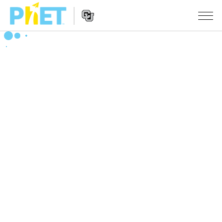
PhET
웹
사
웹
시뮬레이션
이
사
트
이
모든 심(Sims)
STUDIO
검
트
색
탐
About Studio
수업
물리학
색
Customizable Sims
수학 및 통계학
활동 검색
연구
Start a Free Trial
화학
당신의 활동을 공유하세요.
시도/주도권
Purchase a License
지구 및 우주
활동 기여 지침
포용적 디자인
로그인/등록
생물학
가상 워크숍
PhET 글로벌
로그인/등록
번역된 시뮬레이션
Professional Learning with PhET
Data Fluency