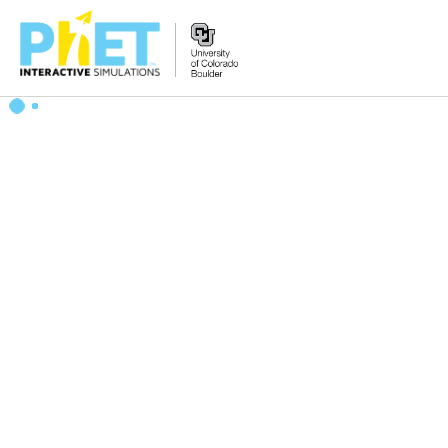
PhET
웹
사
이
트
검
색