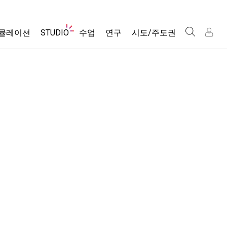
웹
뮬레이션
STUDIO
수업
연구
시도/주도권
사
이
트
About Studio
모든 심(Sims)
활동 검색
포용적 디자인
인
인
탐
Customizable Sims
당신의 활동을 공유하세요.
PhET 글로벌
색
물리학
Start a Free Trial
활동 기여 지침
Data Fluency
수학 및 통계학
Purchase a License
STEM Ed의 DEIB
가상 워크숍
화학
SceneryStack OSE
Professional Learning with PhET
지구 및 우주
Impact Report
Teaching with PhET
생물학
번역된 시뮬레이션
Customizable Sims