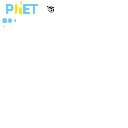
PhET
웹
사
웹
시뮬레이션
이
사
트
이
모든 심(Sims)
STUDIO
검
트
색
탐
About Studio
수업
물리학
색
Customizable Sims
수학 및 통계학
활동 검색
연구
Start a Free Trial
화학
당신의 활동을 공유하세요.
시도/주도권
Purchase a License
지구 및 우주
활동 기여 지침
포용적 디자인
로그인/등록
생물학
가상 워크숍
PhET 글로벌
로그인/등록
번역된 시뮬레이션
Professional Learning with PhET
Data Fluency