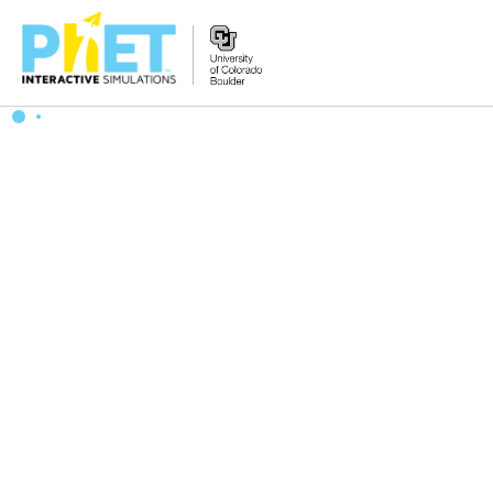
PhET
웹
사
이
트
검
색