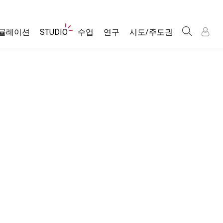
웹
뮬레이션
STUDIO
수업
연구
시도/주도권
사
이
트
About Studio
모든 심(Sims)
활동 검색
포용적 디자인
인
인
탐
Customizable Sims
당신의 활동을 공유하세요.
PhET 글로벌
색
물리학
Start a Free Trial
활동 기여 지침
Data Fluency
수학 및 통계학
Purchase a License
STEM Ed의 DEIB
가상 워크숍
화학
SceneryStack OSE
Professional Learning with PhET
지구 및 우주
Impact Report
Teaching with PhET
생물학
번역된 시뮬레이션
Customizable Sims